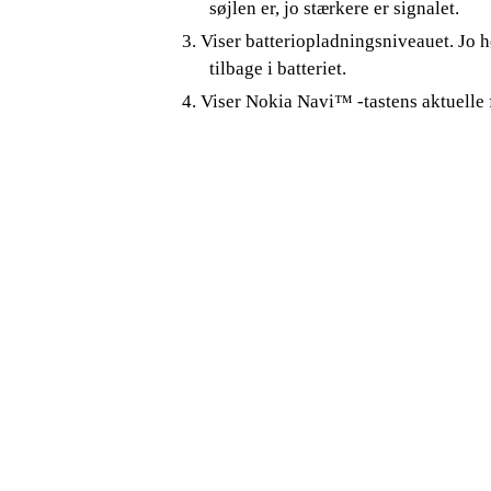
søjlen er, jo stærkere er signalet.
3. Viser batteriopladningsniveauet. Jo h
tilbage i batteriet.
4. Viser Nokia Navi™ -tastens aktuelle 
©
Copyright
200