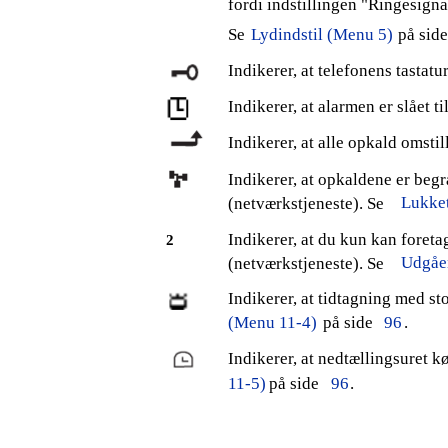
fordi indstillingen "Ringesignal
Se
Lydindstil (Menu 5)
på side
Indikerer, at telefonens tastatur
Indikerer, at alarmen er slået ti
Indikerer, at alle opkald omstil
Indikerer, at opkaldene er beg
Lukke
(netværkstjeneste). Se
Indikerer, at du kun kan foreta
2
Udgåen
(netværkstjeneste). Se
Indikerer, at tidtagning med st
(Menu 11-4)
på side
96
.
Indikerer, at nedtællingsuret k
11-5)
på side
96
.