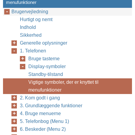
menufunktioner
©
Copyright
200
Brugervejledning
Hurtigt og nemt
Indhold
Sikkerhed
Generelle oplysninger
1. Telefonen
Bruge tasterne
Display-symboler
Standby-tilstand
Vigtige symboler, der er knyttet til
menufunktioner
2. Kom godt i gang
3. Grundlæggende funktioner
4. Bruge menuerne
5. Telefonbog (Menu 1)
6. Beskeder (Menu 2)