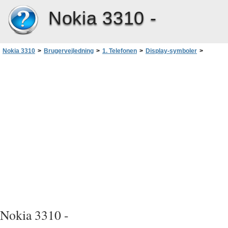
Nokia 3310 -
Nokia 3310
>
Brugervejledning
>
1. Telefonen
>
Display-symboler
>
Vigtige symboler, der er knyttet til menufunktioner
Nokia 3310 -