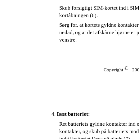
Skub forsigtigt SIM-kortet ind i SIM
kortåbningen (6).
Sørg for, at kortets gyldne kontakte
nedad, og at det afskårne hjørne er p
venstre.
©
Copyright
200
4.
Isæt batteriet:
Ret batteriets gyldne kontakter ind e
kontakter, og skub på batteriets mod
indtil batteriet låses på plads (7).