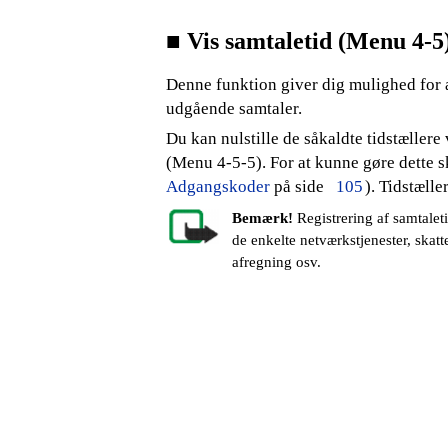
■
Vis samtaletid (Menu 4-5
Denne funktion giver dig mulighed for a
udgående samtaler.
Du kan nulstille de såkaldte tidstællere
(Menu 4-5-5). For at kunne gøre dette 
Adgangskoder
på side
105
). Tidstælle
Bemærk!
Registrering af samtalet
de enkelte netværkstjenester, ska
afregning osv.