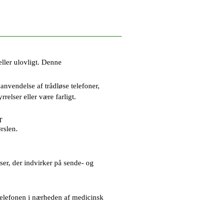
eller ulovligt. Denne
anvendelse af trådløse telefoner,
rrelser eller være farligt.
T
rslen.
lser, der indvirker på sende- og
ltelefonen i nærheden af medicinsk