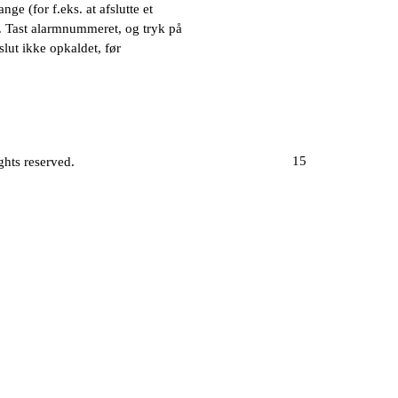
ge (for f.eks. at afslutte et
et. Tast alarmnummeret, og tryk på
fslut ikke opkaldet, før
15
ghts reserved.