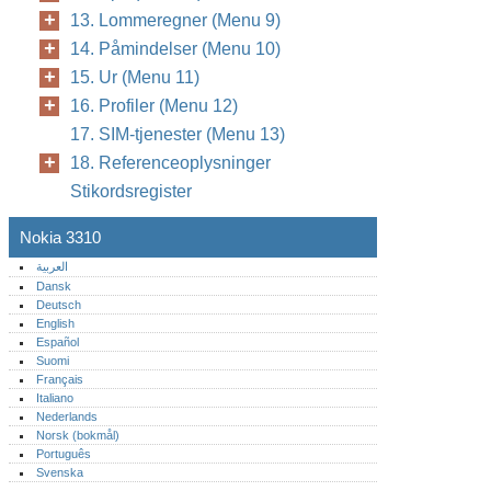
13. Lommeregner (Menu 9)
14. Påmindelser (Menu 10)
15. Ur (Menu 11)
16. Profiler (Menu 12)
17. SIM-tjenester (Menu 13)
18. Referenceoplysninger
Stikordsregister
Nokia 3310
العربية
Dansk
Deutsch
English
Español
Suomi
Français
Italiano
Nederlands
Norsk (bokmål)‎
Português‎
Svenska