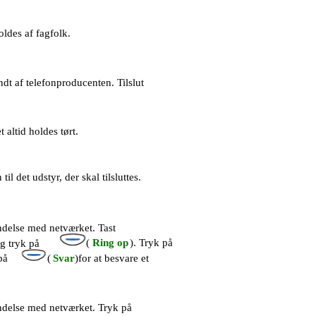
oldes af fagfolk.
dt af telefonproducenten. Tilslut
 altid holdes tørt.
il det udstyr, der skal tilsluttes.
indelse med netværket. Tast
(
Ring op
). Tryk på
g tryk på
på
(
Svar
)for at besvare et
indelse med netværket. Tryk på