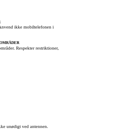
R
Anvend ikke mobiltelefonen i
SOMRÅDER
råder. Respekter restriktioner,
kke unødigt ved antennen.