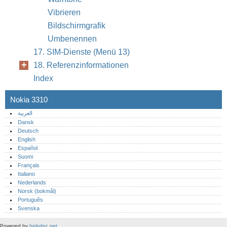
Vibrieren
Bildschirmgrafik
Umbenennen
17. SIM-Dienste (Menü 13)
18. Referenzinformationen
Index
Nokia 3310
العربية
Dansk
Deutsch
English
Español
Suomi
Français
Italiano
Nederlands
Norsk (bokmål)‎
Português‎
Svenska
Powered by
helpdoc.net