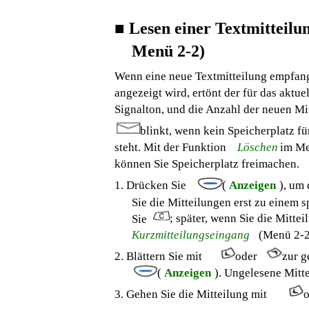
■
Lesen einer Textmitteilu
Menü 2-2)
Wenn eine neue Textmitteilung empfan
angezeigt wird, ertönt der für das aktu
Signalton, und die Anzahl der neuen Mi
blinkt, wenn kein Speicherplatz f
steht. Mit der Funktion
Löschen
im M
können Sie Speicherplatz freimachen.
1. Drücken Sie
(
Anzeigen
), um
Sie die Mitteilungen erst zu einem 
; später, wenn Sie die Mitte
Sie
Kurzmitteilungseingang
(Menü 2-2
2. Blättern Sie mit
oder
zur g
(
Anzeigen
). Ungelesene Mitt
3. Gehen Sie die Mitteilung mit
o