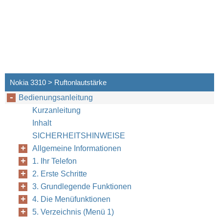
Nokia 3310 > Ruftonlautstärke
Bedienungsanleitung
©
Copyright
200
Kurzanleitung
Inhalt
SICHERHEITSHINWEISE
Allgemeine Informationen
1. Ihr Telefon
2. Erste Schritte
3. Grundlegende Funktionen
4. Die Menüfunktionen
5. Verzeichnis (Menü 1)