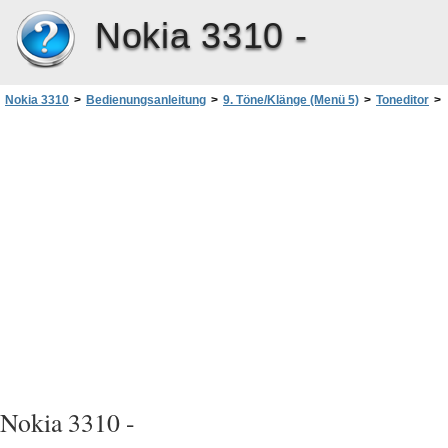
Nokia 3310 -
Nokia 3310
>
Bedienungsanleitung
>
9. Töne/Klänge (Menü 5)
>
Toneditor
>
Erstellen eines neuen Ruftontyps
Nokia 3310 -