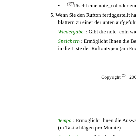
•
löscht eine note_col oder ei
5. Wenn Sie den Rufton fertiggestellt h
blättern zu einer der unten aufgefü
Wiedergabe
: Gibt die note_coln wi
Speichern
: Ermöglicht Ihnen die 
in die Liste der Ruftontypen (am End
©
Copyright
200
Tempo
: Ermöglicht Ihnen die Ausw
(in Taktschlägen pro Minute).