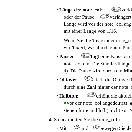
•
Länge der note_col:
verk
oder der Pause,
verlängert
Länge wird vor der note_col angez
mit einer Länge von 1/16.
Wenn Sie die Taste einer note_co
verlängert, was durch einen Punk
•
Pause:
fügt eine Pause de
note_col ein. Die Standardlänge f
4). Die Pause wird durch ein Min
•
Oktave:
stellt die Oktave 
durch eine Zahl hinter der note_c
•
Halbton:
erhöht die aktue
#
vor der note_col angedeutet); a
stehen für
e
und
b
(h) nicht zur 
4. So bearbeiten Sie die note_coln:
• Mit
und
bewegen Sie den