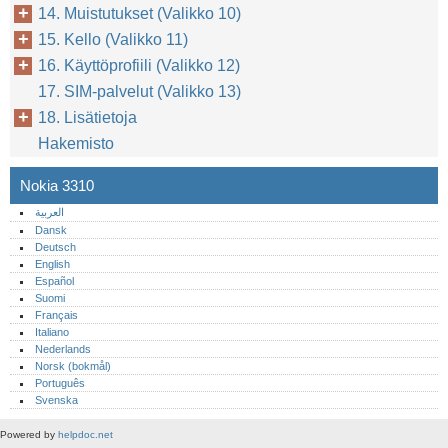
14. Muistutukset (Valikko 10)
15. Kello (Valikko 11)
16. Käyttöprofiili (Valikko 12)
17. SIM-palvelut (Valikko 13)
18. Lisätietoja
Hakemisto
Nokia 3310
العربية
Dansk
Deutsch
English
Español
Suomi
Français
Italiano
Nederlands
Norsk (bokmål)‎
Português‎
Svenska
Powered by
helpdoc.net