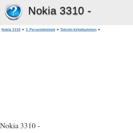
Nokia 3310 -
Nokia 3310
>
3. Perustoiminnot
>
Tekstin kirjoittaminen
>
Ennakoiva tekstinsyöttö
>
Sanakirjan valitseminen ennakoivaa tekstinsyöttöä varten
Nokia 3310 -