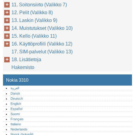
11. Soitonsiirto (Valikko 7)
12. Pelit (Valikko 8)
13. Laskin (Valikko 9)
14. Muistutukset (Valikko 10)
15. Kello (Valikko 11)
16. Käyttöprofiili (Valikko 12)
17. SIM-palvelut (Valikko 13)
18. Lisätietoja
Hakemisto
Nokia 3310
العربية
Dansk
Deutsch
English
Español
Suomi
Français
Italiano
Nederlands
Norsk (bokmål)‎