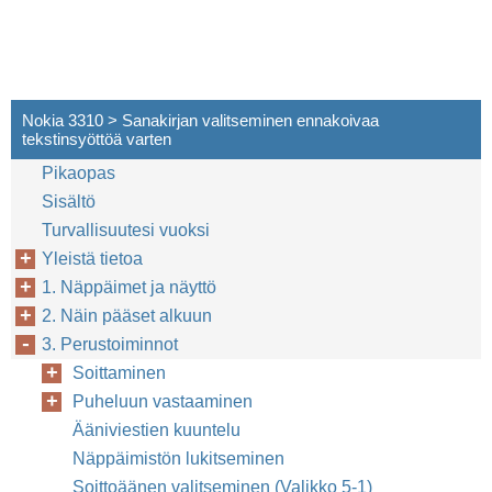
Nokia 3310 > Sanakirjan valitseminen ennakoivaa
tekstinsyöttöä varten
Pikaopas
Sisältö
Turvallisuutesi vuoksi
Yleistä tietoa
1. Näppäimet ja näyttö
2. Näin pääset alkuun
3. Perustoiminnot
Soittaminen
Puheluun vastaaminen
Ääniviestien kuuntelu
Näppäimistön lukitseminen
Soittoäänen valitseminen (Valikko 5-1)